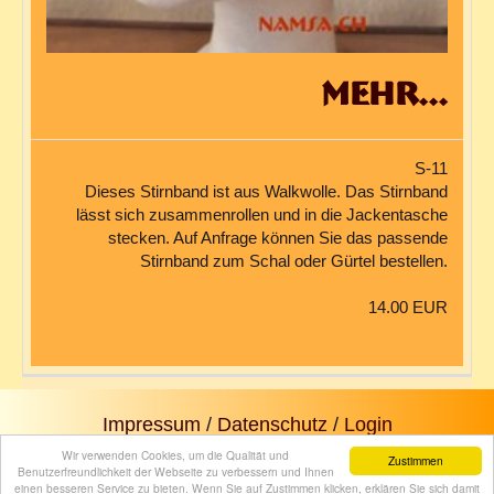
mehr...
S-11
Dieses Stirnband ist aus Walkwolle. Das Stirnband
lässt sich zusammenrollen und in die Jackentasche
stecken. Auf Anfrage können Sie das passende
Stirnband zum Schal oder Gürtel bestellen.
14.00 EUR
Impressum
/
Datenschutz
/
Login
Wir verwenden Cookies, um die Qualität und
Zustimmen
Mein Konto
/
Warenkorb
/
Kasse
/
Versand
/
AGB
/
Benutzerfreundlichkeit der Webseite zu verbessern und Ihnen
Widerrufsrecht
einen besseren Service zu bieten. Wenn Sie auf Zustimmen klicken, erklären Sie sich damit